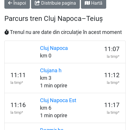
Înapoi
Distribuie pagina
Hartă
Parcurs tren Cluj Napoca–Teiuș
Trenul nu are date din circulație în acest moment
Cluj Napoca
11:07
km 0
la timp*
Clujana h
11:11
11:12
km 3
la timp*
la timp*
1 min oprire
Cluj Napoca Est
11:16
11:17
km 6
la timp*
la timp*
1 min oprire