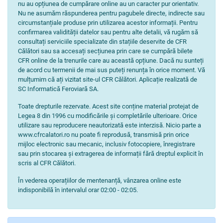
nu au opțiunea de cumpărare online au un caracter pur orientativ.
Nu ne asumăm răspunderea pentru pagubele directe, indirecte sau
circumstanțiale produse prin utilizarea acestor informații. Pentru
confirmarea validității datelor sau pentru alte detalii, vă rugăm să
consultați serviciile specializate din stațiile deservite de CFR
Călători sau sa accesați secțiunea prin care se cumpără bilete
CFR online de la trenurile care au această opțiune. Dacă nu sunteți
de acord cu termenii de mai sus puteți renunța în orice moment. Vă
mulțumim că ați vizitat site-ul CFR Călători. Aplicație realizată de
SC Informatică Feroviară SA.
Toate drepturile rezervate. Acest site conține material protejat de
Legea 8 din 1996 cu modificările și completările ulterioare. Orice
utilizare sau reproducere neautorizată este interzisă. Nicio parte a
www.cfrcalatori.ro nu poate fi reprodusă, transmisă prin orice
mijloc electronic sau mecanic, inclusiv fotocopiere, înregistrare
sau prin stocarea și extragerea de informații fără dreptul explicit în
scris al CFR Călători.
În vederea operațiilor de mentenanță, vânzarea online este
indisponibilă în intervalul orar 02:00 - 02:05.