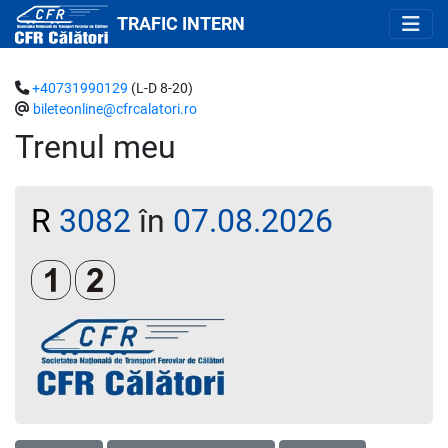
TRAFIC INTERN
+40731990129
(L-D 8-20)
bileteonline@cfrcalatori.ro
Trenul meu
R
3082
în
07.08.2026
Clasa 1
Clasa a 2-a