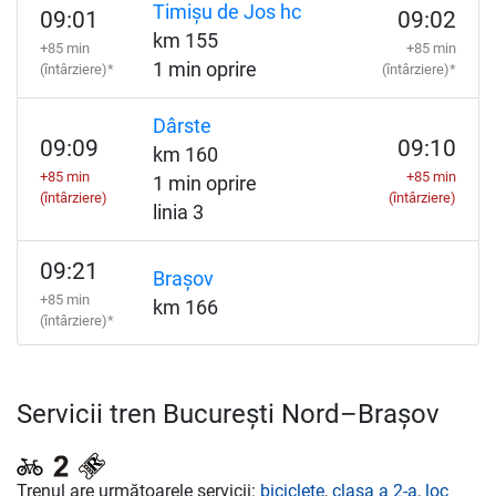
Timișu de Jos hc
09:01
09:02
km 155
+85 min
+85 min
1 min oprire
(întârziere)*
(întârziere)*
Dârste
09:09
09:10
km 160
+85 min
+85 min
1 min oprire
(întârziere)
(întârziere)
linia 3
09:21
Brașov
+85 min
km 166
(întârziere)*
Servicii tren București Nord–Brașov
Trenul are următoarele servicii:
biciclete
,
clasa a 2-a
,
loc