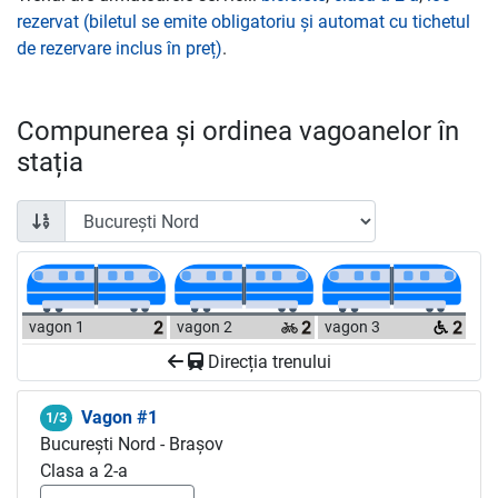
rezervat (biletul se emite obligatoriu și automat cu tichetul
de rezervare inclus în preț)
.
Compunerea și ordinea vagoanelor în
stația
vagon 1
vagon 2
vagon 3
Direcția trenului
Vagon #1
1/3
București Nord - Brașov
Clasa a 2-a