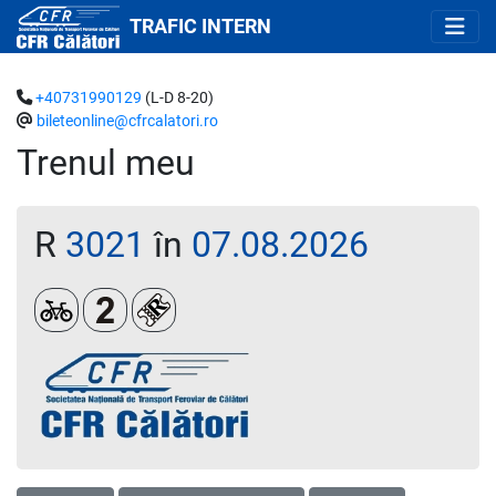
TRAFIC INTERN
+40731990129
(L-D 8-20)
bileteonline@cfrcalatori.ro
Trenul meu
R
3021
în
07.08.2026
Biciclete
Clasa a 2-a
Loc rezervat (biletul se emite obligatoriu 