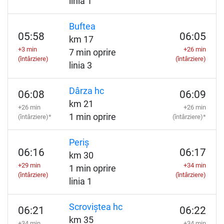
linia 1
Buftea
05:58
06:05
km 17
+3 min
+26 min
7 min oprire
(întârziere)
(întârziere)
linia 3
Dârza hc
06:08
06:09
km 21
+26 min
+26 min
1 min oprire
(întârziere)*
(întârziere)*
Periș
06:16
06:17
km 30
+29 min
+34 min
1 min oprire
(întârziere)
(întârziere)
linia 1
Scroviștea hc
06:21
06:22
km 35
+34 min
+34 min