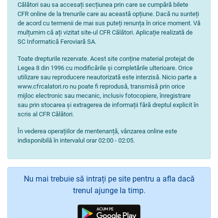
Călători sau sa accesați secțiunea prin care se cumpără bilete
CFR online de la trenurile care au această opțiune. Dacă nu sunteți
de acord cu termenii de mai sus puteți renunța în orice moment. Vă
mulțumim că ați vizitat site-ul CFR Călători. Aplicație realizată de
SC Informatică Feroviară SA.
Toate drepturile rezervate. Acest site conține material protejat de
Legea 8 din 1996 cu modificările și completările ulterioare. Orice
utilizare sau reproducere neautorizată este interzisă. Nicio parte a
www.cfrcalatori.ro nu poate fi reprodusă, transmisă prin orice
mijloc electronic sau mecanic, inclusiv fotocopiere, înregistrare
sau prin stocarea și extragerea de informații fără dreptul explicit în
scris al CFR Călători.
În vederea operațiilor de mentenanță, vânzarea online este
indisponibilă în intervalul orar 02:00 - 02:05.
Nu mai trebuie să intrați pe site pentru a afla dacă
trenul ajunge la timp.