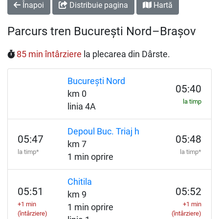
Înapoi
Distribuie pagina
Hartă
Parcurs tren București Nord–Brașov
85 min întârziere
la plecarea din Dârste.
București Nord
05:40
km 0
la timp
linia 4A
Depoul Buc. Triaj h
05:47
05:48
km 7
la timp*
la timp*
1 min oprire
Chitila
05:51
05:52
km 9
+1 min
+1 min
1 min oprire
(întârziere)
(întârziere)