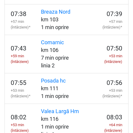
Breaza Nord
07:38
07:39
km 103
+57 min
+57 min
1 min oprire
(întârziere)*
(întârziere)*
Comarnic
07:43
07:50
km 106
+59 min
+53 min
7 min oprire
(întârziere)
(întârziere)
linia 2
Posada hc
07:55
07:56
km 111
+53 min
+53 min
1 min oprire
(întârziere)*
(întârziere)*
Valea Largă Hm
08:02
08:03
km 116
+53 min
+64 min
1 min oprire
(întârziere)
(întârziere)