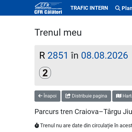
TRAFIC INTERN
Plan
Trenul meu
R
2851
în
08.08.2026
Clasa a 2-a
Înapoi
Distribuie pagina
Hart
Parcurs tren Craiova–Târgu Ji
Trenul nu are date din circulație în ac