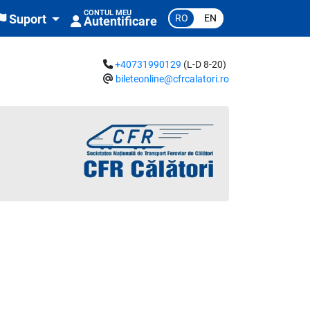
CONTUL MEU
RO
EN
Suport
Autentificare
+40731990129
(L-D 8-20)
bileteonline@cfrcalatori.ro