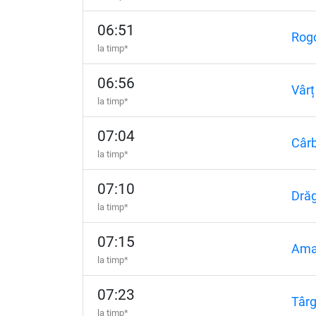
06:51
Rogo
la timp*
06:56
Vârț
la timp*
07:04
Cârb
la timp*
07:10
Drăg
la timp*
07:15
Ama
la timp*
07:23
Târg
la timp*