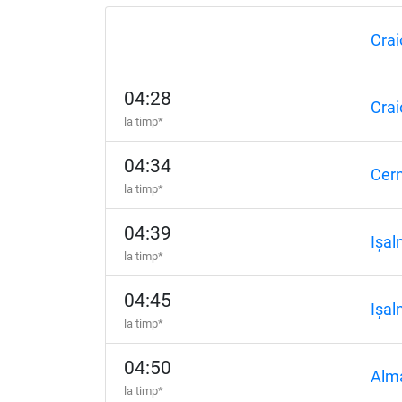
Crai
04:28
Crai
la timp*
04:34
Cern
la timp*
04:39
Ișal
la timp*
04:45
Ișal
la timp*
04:50
Almă
la timp*