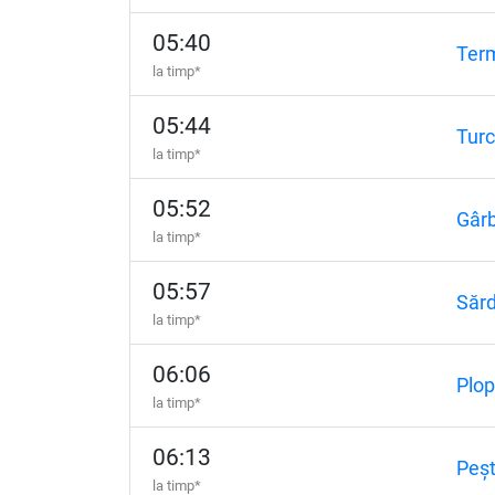
05:40
Term
la timp*
05:44
Turc
la timp*
05:52
Gâr
la timp*
05:57
Sărd
la timp*
06:06
Plop
la timp*
06:13
Peșt
la timp*