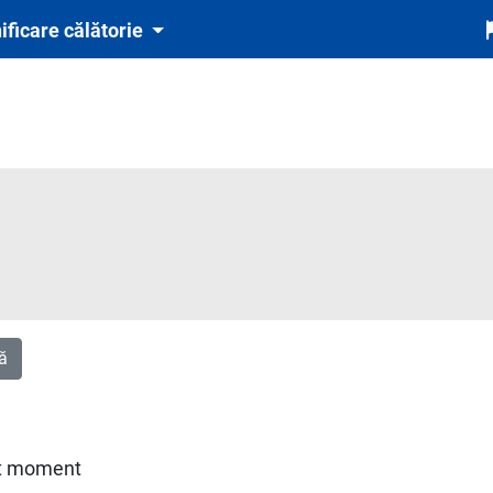
ificare călătorie
ă
u
est moment