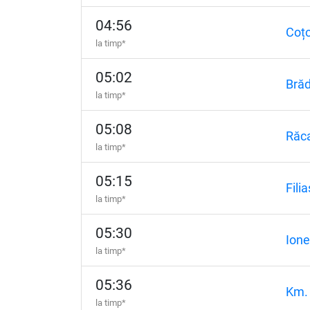
04:56
Coțo
la timp*
05:02
Brăd
la timp*
05:08
Răca
la timp*
05:15
Filia
la timp*
05:30
Ione
la timp*
05:36
Km.
la timp*