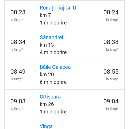
Ronaț Triaj Gr. D
08:23
08:24
km 7
la timp*
la timp*
1 min oprire
Sânandrei
08:34
08:38
km 13
la timp*
la timp*
4 min oprire
Băile Calacea
08:49
08:55
km 20
la timp*
la timp*
6 min oprire
Orțișoara
09:03
09:04
km 26
la timp*
la timp*
1 min oprire
Vinga