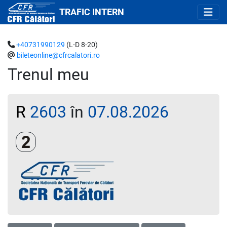
TRAFIC INTERN
+40731990129
(L-D 8-20)
bileteonline@cfrcalatori.ro
Trenul meu
R
2603
în
07.08.2026
Clasa a 2-a