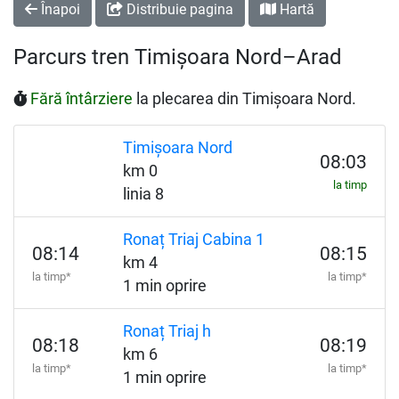
Înapoi
Distribuie pagina
Hartă
Parcurs tren Timișoara Nord–Arad
Fără întârziere
la plecarea din Timișoara Nord.
Timișoara Nord
08:03
km 0
la timp
linia 8
Ronaț Triaj Cabina 1
08:14
08:15
km 4
la timp*
la timp*
1 min oprire
Ronaț Triaj h
08:18
08:19
km 6
la timp*
la timp*
1 min oprire