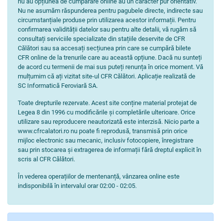
nu au opțiunea de cumpărare online au un caracter pur orientativ.
Nu ne asumăm răspunderea pentru pagubele directe, indirecte sau
circumstanțiale produse prin utilizarea acestor informații. Pentru
confirmarea validității datelor sau pentru alte detalii, vă rugăm să
consultați serviciile specializate din stațiile deservite de CFR
Călători sau sa accesați secțiunea prin care se cumpără bilete
CFR online de la trenurile care au această opțiune. Dacă nu sunteți
de acord cu termenii de mai sus puteți renunța în orice moment. Vă
mulțumim că ați vizitat site-ul CFR Călători. Aplicație realizată de
SC Informatică Feroviară SA.
Toate drepturile rezervate. Acest site conține material protejat de
Legea 8 din 1996 cu modificările și completările ulterioare. Orice
utilizare sau reproducere neautorizată este interzisă. Nicio parte a
www.cfrcalatori.ro nu poate fi reprodusă, transmisă prin orice
mijloc electronic sau mecanic, inclusiv fotocopiere, înregistrare
sau prin stocarea și extragerea de informații fără dreptul explicit în
scris al CFR Călători.
În vederea operațiilor de mentenanță, vânzarea online este
indisponibilă în intervalul orar 02:00 - 02:05.