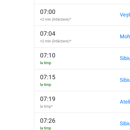
07:00
Veș
+2 min (întârziere)*
07:04
Moh
+2 min (întârziere)*
07:10
Sibi
la timp
07:15
Sibiu
la timp
07:19
Atel
la timp*
07:26
Sibi
la timp