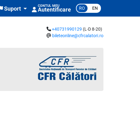
CONTUL MEU
RO
EN
Suport
Autentificare
+40731990129
(L-D 8-20)
bileteonline@cfrcalatori.ro