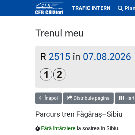
TRAFIC INTERN
Plan
Trenul meu
R
2515
în
07.08.2026
Clasa 1
Clasa a 2-a
Înapoi
Distribuie pagina
Hart
Parcurs tren Făgăraș–Sibiu
Fără întârziere
la sosirea în Sibiu.