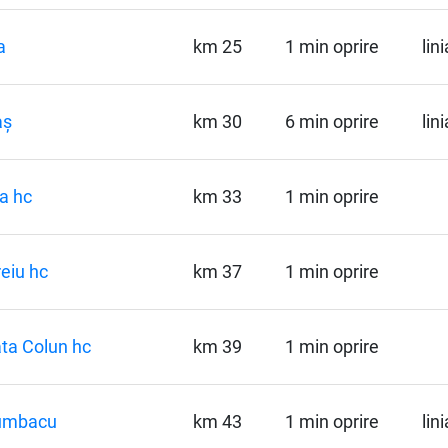
a
km 25
1 min oprire
lin
aș
km 30
6 min oprire
lin
a hc
km 33
1 min oprire
eiu hc
km 37
1 min oprire
ta Colun hc
km 39
1 min oprire
umbacu
km 43
1 min oprire
lin