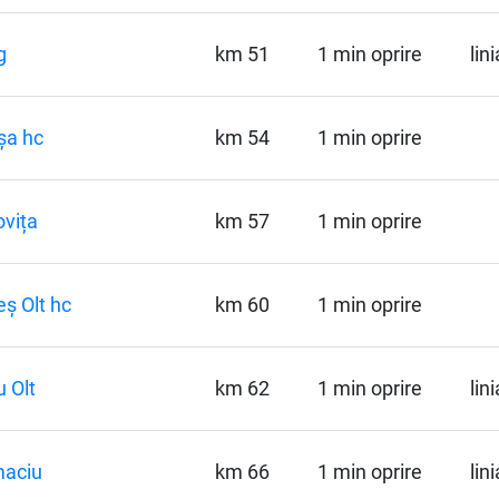
g
km 51
1 min oprire
lin
șa hc
km 54
1 min oprire
vița
km 57
1 min oprire
ș Olt hc
km 60
1 min oprire
 Olt
km 62
1 min oprire
lin
maciu
km 66
1 min oprire
lin