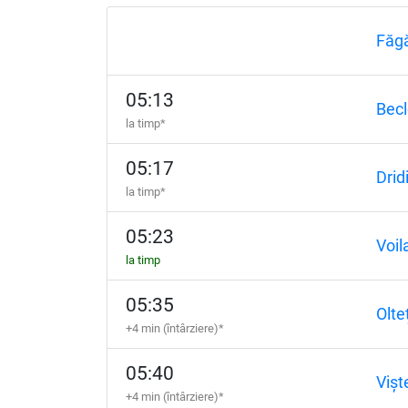
Făg
05:13
Becl
la timp*
05:17
Drid
la timp*
05:23
Voil
la timp
05:35
Olte
+4 min (întârziere)*
05:40
Vișt
+4 min (întârziere)*