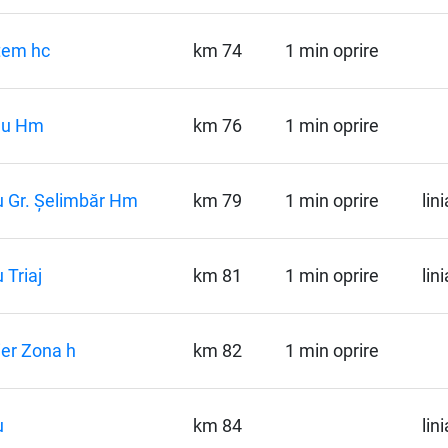
tem hc
km 74
1 min oprire
u Hm
km 76
1 min oprire
u Gr. Șelimbăr Hm
km 79
1 min oprire
lin
 Triaj
km 81
1 min oprire
lin
ier Zona h
km 82
1 min oprire
u
km 84
lin