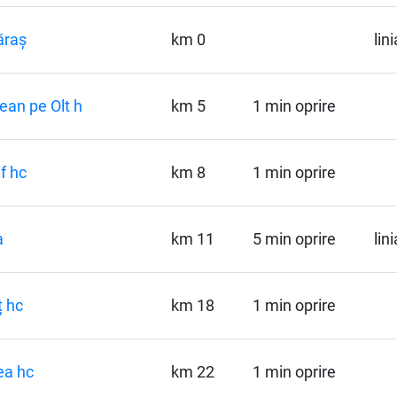
ăraș
km 0
lin
ean pe Olt h
km 5
1 min oprire
if hc
km 8
1 min oprire
a
km 11
5 min oprire
lin
ț hc
km 18
1 min oprire
ea hc
km 22
1 min oprire