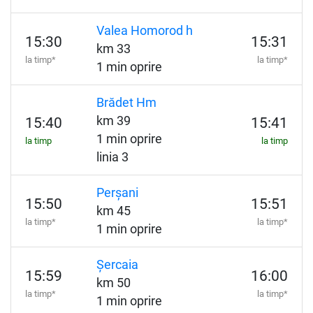
Valea Homorod h
15:30
15:31
km 33
la timp*
la timp*
1 min oprire
Brădet Hm
km 39
15:40
15:41
1 min oprire
la timp
la timp
linia 3
Perșani
15:50
15:51
km 45
la timp*
la timp*
1 min oprire
Șercaia
15:59
16:00
km 50
la timp*
la timp*
1 min oprire