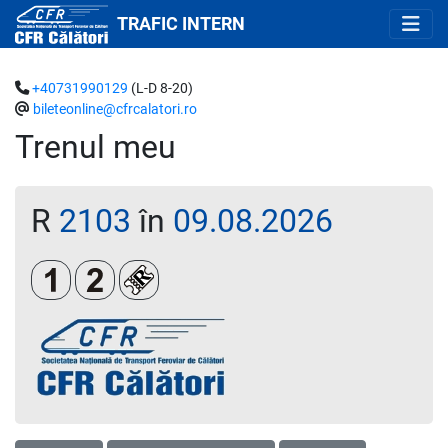
TRAFIC INTERN
+40731990129
(L-D 8-20)
bileteonline@cfrcalatori.ro
Trenul meu
R
2103
în
09.08.2026
Clasa 1
Clasa a 2-a
Loc rezervat (biletul se emite obligatoriu 