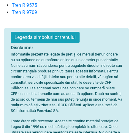
Tren R 9575
Tren R 9709
Legenda simbolurilor trenului
Disclaimer
Informațiile prezentate legate de preț și de mersul trenurilor care
nu au opțiunea de cumpărare online au un caracter pur orientativ.
Nu ne asumăm răspunderea pentru pagubele directe, indirecte sau
circumstanțiale produse prin utilizarea acestor informații. Pentru
confirmarea validității datelor sau pentru alte detalii, vă rugăm să
consultați serviciile specializate din stațiile deservite de CFR
Călători sau sa accesați secțiunea prin care se cumpără bilete
CFR online de la trenurile care au această opțiune. Dacă nu sunteți
de acord cu termenii de mai sus puteți renunța în orice moment. Vă
mulțumim că ați vizitat site-ul CFR Călători. Aplicație realizată de
SC Informatică Feroviară SA.
Toate drepturile rezervate. Acest site conține material protejat de
Legea 8 din 1996 cu modificările și completările ulterioare. Orice
utilizare sau reproducere neautorizată este interzisă. Nicio parte a