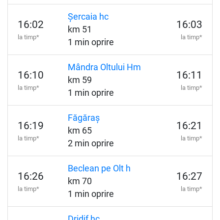
Șercaia hc
16:02
16:03
km 51
la timp*
la timp*
1 min oprire
Mândra Oltului Hm
16:10
16:11
km 59
la timp*
la timp*
1 min oprire
Făgăraș
16:19
16:21
km 65
la timp*
la timp*
2 min oprire
Beclean pe Olt h
16:26
16:27
km 70
la timp*
la timp*
1 min oprire
Dridif hc