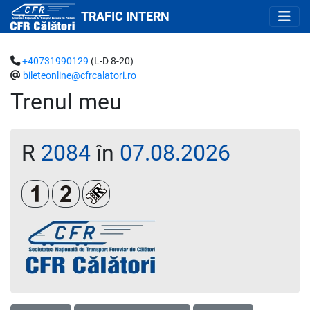
TRAFIC INTERN
+40731990129
(L-D 8-20)
bileteonline@cfrcalatori.ro
Trenul meu
R
2084
în
07.08.2026
Clasa 1
Clasa a 2-a
Loc rezervat (biletul se emite obligatoriu 