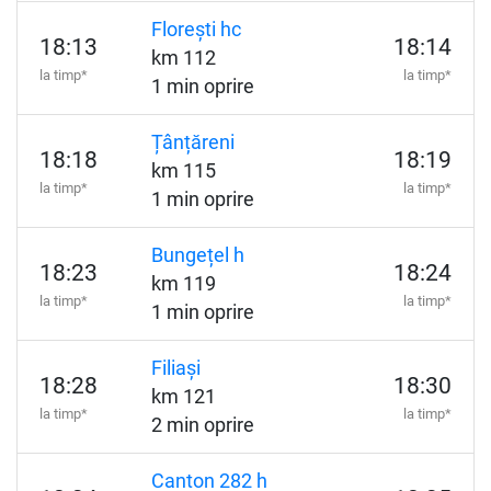
Florești hc
18:13
18:14
km 112
la timp*
la timp*
1 min oprire
Țânțăreni
18:18
18:19
km 115
la timp*
la timp*
1 min oprire
Bungețel h
18:23
18:24
km 119
la timp*
la timp*
1 min oprire
Filiași
18:28
18:30
km 121
la timp*
la timp*
2 min oprire
Canton 282 h