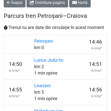
Înapoi
Distribuie pagina
Hartă
Parcurs tren Petroșani–Craiova
Trenul nu are date din circulație în acest moment
Petroșani
14:46
km 0
la timp*
Lunca Jiului hc
14:50
14:51
km 2
la timp*
la timp*
1 min oprire
Livezeni
14:55
14:56
km 5
la timp*
la timp*
1 min oprire