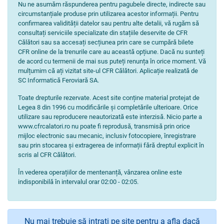
Nu ne asumăm răspunderea pentru pagubele directe, indirecte sau
circumstanțiale produse prin utilizarea acestor informații. Pentru
confirmarea validității datelor sau pentru alte detalii, vă rugăm să
consultați serviciile specializate din stațiile deservite de CFR
Călători sau sa accesați secțiunea prin care se cumpără bilete
CFR online de la trenurile care au această opțiune. Dacă nu sunteți
de acord cu termenii de mai sus puteți renunța în orice moment. Vă
mulțumim că ați vizitat site-ul CFR Călători. Aplicație realizată de
SC Informatică Feroviară SA.
Toate drepturile rezervate. Acest site conține material protejat de
Legea 8 din 1996 cu modificările și completările ulterioare. Orice
utilizare sau reproducere neautorizată este interzisă. Nicio parte a
www.cfrcalatori.ro nu poate fi reprodusă, transmisă prin orice
mijloc electronic sau mecanic, inclusiv fotocopiere, înregistrare
sau prin stocarea și extragerea de informații fără dreptul explicit în
scris al CFR Călători.
În vederea operațiilor de mentenanță, vânzarea online este
indisponibilă în intervalul orar 02:00 - 02:05.
Nu mai trebuie să intrați pe site pentru a afla dacă