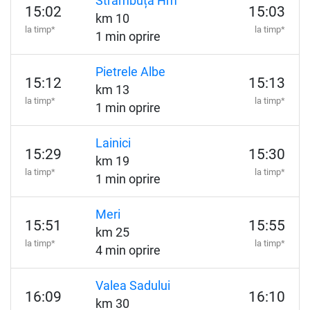
Strâmbuța Hm
15:02
15:03
km 10
la timp*
la timp*
1 min oprire
Pietrele Albe
15:12
15:13
km 13
la timp*
la timp*
1 min oprire
Lainici
15:29
15:30
km 19
la timp*
la timp*
1 min oprire
Meri
15:51
15:55
km 25
la timp*
la timp*
4 min oprire
Valea Sadului
16:09
16:10
km 30