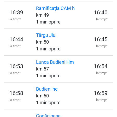
Ramificația CAM h
16:39
16:40
km 49
la timp*
la timp*
1 min oprire
Târgu Jiu
16:44
16:45
km 50
la timp*
la timp*
1 min oprire
Lunca Budieni Hm
16:53
16:54
km 57
la timp*
la timp*
1 min oprire
Budieni hc
16:58
16:59
km 60
la timp*
la timp*
1 min oprire
Copăcioasa