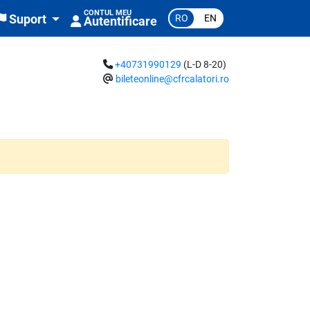
CONTUL MEU
RO
EN
Suport
Autentificare
+40731990129
(L-D 8-20)
bileteonline@cfrcalatori.ro