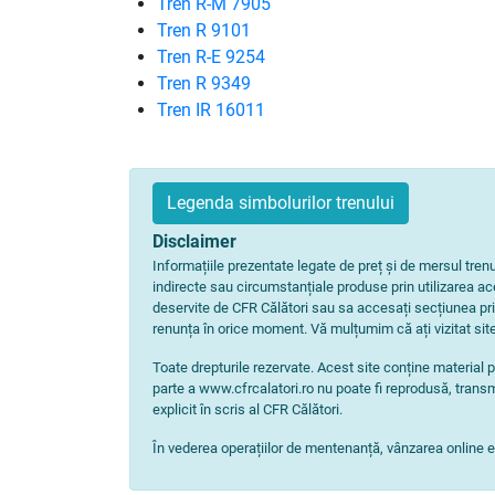
Tren R-M 7905
Tren R 9101
Tren R-E 9254
Tren R 9349
Tren IR 16011
Legenda simbolurilor trenului
Disclaimer
Informațiile prezentate legate de preț și de mersul tre
indirecte sau circumstanțiale produse prin utilizarea aces
deservite de CFR Călători sau sa accesați secțiunea pri
renunța în orice moment. Vă mulțumim că ați vizitat site
Toate drepturile rezervate. Acest site conține material p
parte a www.cfrcalatori.ro nu poate fi reprodusă, transm
explicit în scris al CFR Călători.
În vederea operațiilor de mentenanță, vânzarea online est