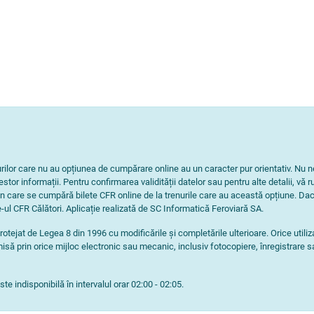
nurilor care nu au opțiunea de cumpărare online au un caracter pur orientativ. 
tor informații. Pentru confirmarea validității datelor sau pentru alte detalii, vă r
n care se cumpără bilete CFR online de la trenurile care au această opțiune. Dac
-ul CFR Călători. Aplicație realizată de SC Informatică Feroviară SA.
rotejat de Legea 8 din 1996 cu modificările și completările ulterioare. Orice utili
isă prin orice mijloc electronic sau mecanic, inclusiv fotocopiere, înregistrare s
e indisponibilă în intervalul orar 02:00 - 02:05.