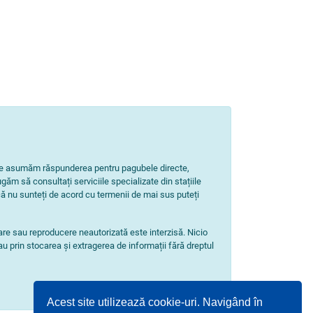
Nu ne asumăm răspunderea pentru pagubele directe,
ugăm să consultați serviciile specializate din stațiile
ă nu sunteți de acord cu termenii de mai sus puteți
zare sau reproducere neautorizată este interzisă. Nicio
au prin stocarea și extragerea de informații fără dreptul
Acest site utilizează cookie-uri. Navigând în