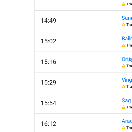
Tra
Sân
14:49
Tra
Băil
15:02
Tra
Orți
15:16
Tra
Vin
15:29
Tra
Șag
15:54
Tra
Ara
16:12
Tra