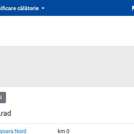
ificare călătorie
ă
Arad
șoara Nord
km 0