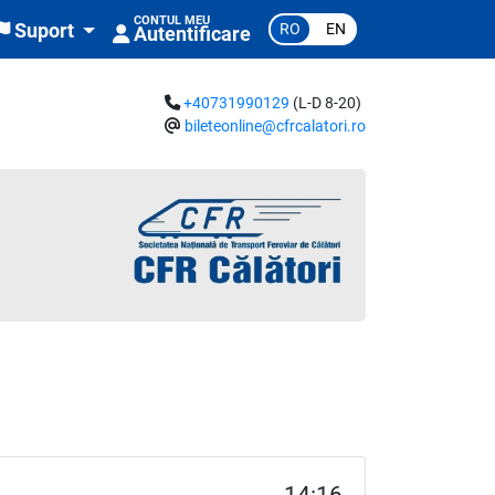
CONTUL MEU
RO
EN
Suport
Autentificare
+40731990129
(L-D 8-20)
bileteonline@cfrcalatori.ro