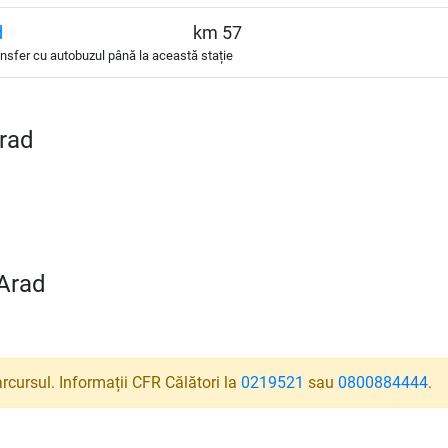
d
km 57
nsfer cu autobuzul până la această stație
Arad
–Arad
rcursul. Informații CFR Călători la
0219521
sau
0800884444
.