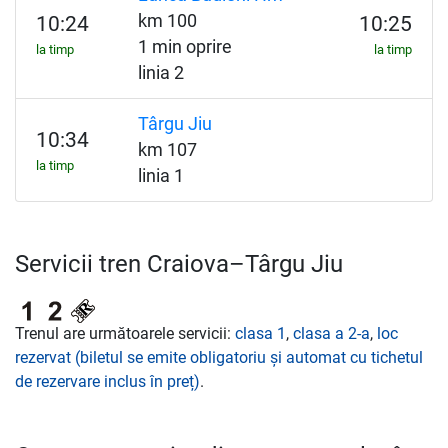
km 100
10:24
10:25
1 min oprire
la timp
la timp
linia 2
Târgu Jiu
10:34
km 107
la timp
linia 1
Servicii tren Craiova–Târgu Jiu
Trenul are următoarele servicii:
clasa 1
,
clasa a 2-a
,
loc
rezervat (biletul se emite obligatoriu și automat cu tichetul
de rezervare inclus în preț)
.