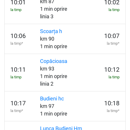
km 87
10:01
10:02
1 min oprire
la timp
la timp
linia 3
Scoarța h
10:06
10:07
km 90
la timp*
la timp*
1 min oprire
Copăcioasa
km 93
10:11
10:12
1 min oprire
la timp
la timp
linia 2
Budieni hc
10:17
10:18
km 97
la timp*
la timp*
1 min oprire
Lunca Budieni Hm