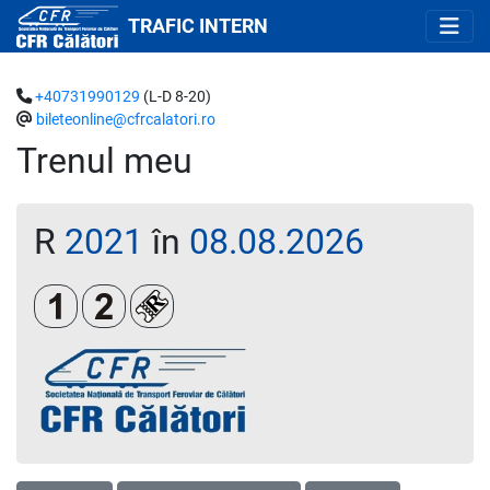
TRAFIC INTERN
+40731990129
(L-D 8-20)
bileteonline@cfrcalatori.ro
Trenul meu
R
2021
în
08.08.2026
Clasa 1
Clasa a 2-a
Loc rezervat (biletul se emite obligatoriu 