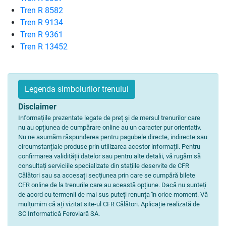
Tren R 8582
Tren R 9134
Tren R 9361
Tren R 13452
Legenda simbolurilor trenului
Disclaimer
Informațiile prezentate legate de preț și de mersul trenurilor care
nu au opțiunea de cumpărare online au un caracter pur orientativ.
Nu ne asumăm răspunderea pentru pagubele directe, indirecte sau
circumstanțiale produse prin utilizarea acestor informații. Pentru
confirmarea validității datelor sau pentru alte detalii, vă rugăm să
consultați serviciile specializate din stațiile deservite de CFR
Călători sau sa accesați secțiunea prin care se cumpără bilete
CFR online de la trenurile care au această opțiune. Dacă nu sunteți
de acord cu termenii de mai sus puteți renunța în orice moment. Vă
mulțumim că ați vizitat site-ul CFR Călători. Aplicație realizată de
SC Informatică Feroviară SA.