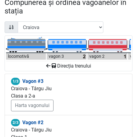
Compunerea și ordinea vagoanelor în
stația
locomotivă
vagon 3
vagon 2
vag
Direcția trenului
Vagon #3
1/3
Craiova - Târgu Jiu
Clasa a 2-a
Harta vagonului
Vagon #2
2/3
Craiova - Târgu Jiu