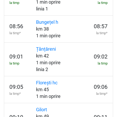
1 min oprire
la timp
la timp
linia 1
Bungețel h
08:56
08:57
km 38
la timp*
la timp*
1 min oprire
Țânțăreni
km 42
09:01
09:02
1 min oprire
la timp
la timp
linia 2
Florești hc
09:05
09:06
km 45
la timp*
la timp*
1 min oprire
Gilort
km 49