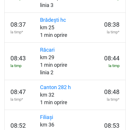
linia 3
Brădești hc
08:37
08:38
km 25
la timp*
la timp*
1 min oprire
Răcari
km 29
08:43
08:44
1 min oprire
la timp
la timp
linia 2
Canton 282 h
08:47
08:48
km 32
la timp*
la timp*
1 min oprire
Filiași
km 36
08:52
08:53