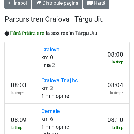
Înapoi
Distribuie pagina
Hartă
Parcurs tren Craiova–Târgu Jiu
Fără întârziere
la sosirea în Târgu Jiu.
Craiova
08:00
km 0
la timp
linia 2
Craiova Triaj hc
08:03
08:04
km 3
la timp*
la timp*
1 min oprire
Cernele
km 6
08:09
08:10
1 min oprire
la timp
la timp