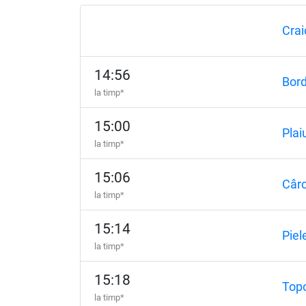
Crai
14:56
Bord
la timp*
15:00
Plai
la timp*
15:06
Câr
la timp*
15:14
Piel
la timp*
15:18
Topo
la timp*