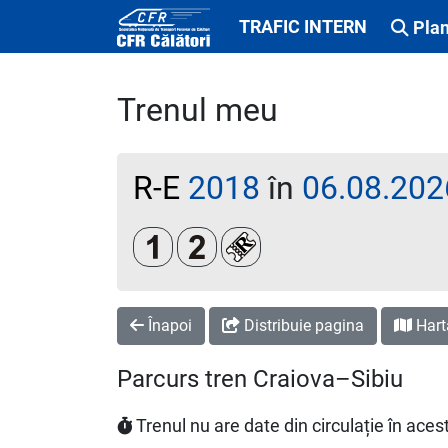
TRAFIC INTERN
Plan
Trenul meu
R-E
2018
în
06.08.202
Clasa 1
Clasa a 2-a
Loc rezervat (biletul se emi
Înapoi
Distribuie pagina
Hart
Parcurs tren Craiova–Sibiu
Trenul nu are date din circulație în ac