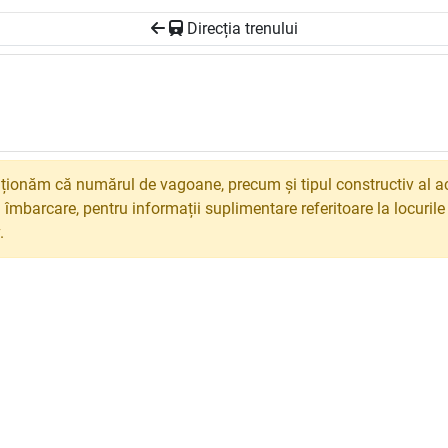
Direcția trenului
ionăm că numărul de vagoane, precum și tipul constructiv al ac
 îmbarcare, pentru informații suplimentare referitoare la locuril
.