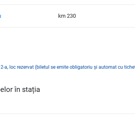
u
km 230
 2-a
,
loc rezervat (biletul se emite obligatoriu și automat cu tichet
lor în stația