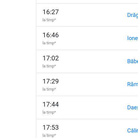
16:27
Dră
la timp*
16:46
Ione
la timp*
17:02
Băb
la timp*
17:29
Râm
la timp*
17:44
Dae
la timp*
17:53
Căli
la timp*