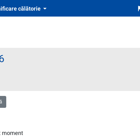
ificare călătorie
6
te obligatoriu și automat cu tichetul de rezervare inclus în preț)
ă
est moment