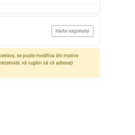
Harta vagonului
estora, se poate modifica din motive
e rezervate, vă rugăm să vă adresați