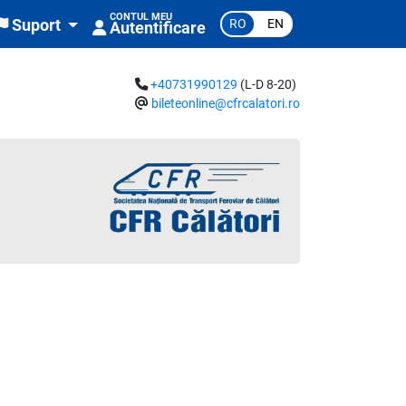
CONTUL MEU
RO
EN
Suport
Autentificare
+40731990129
(L-D 8-20)
bileteonline@cfrcalatori.ro