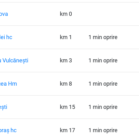
ova
km 0
ei hc
km 1
1 min oprire
u Vulcănești
km 3
1 min oprire
cea Hm
km 8
1 min oprire
ești
km 15
1 min oprire
raș hc
km 17
1 min oprire