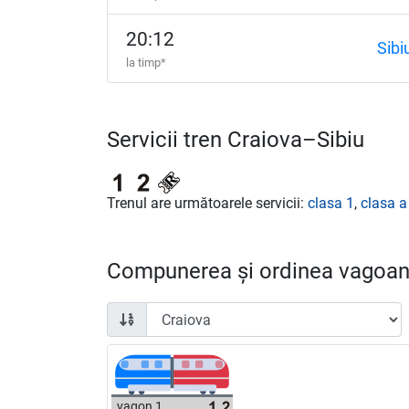
20:12
Sibi
la timp*
Servicii tren Craiova–Sibiu
Trenul are următoarele servicii:
clasa 1
,
clasa a
Compunerea și ordinea vagoane
vagon 1