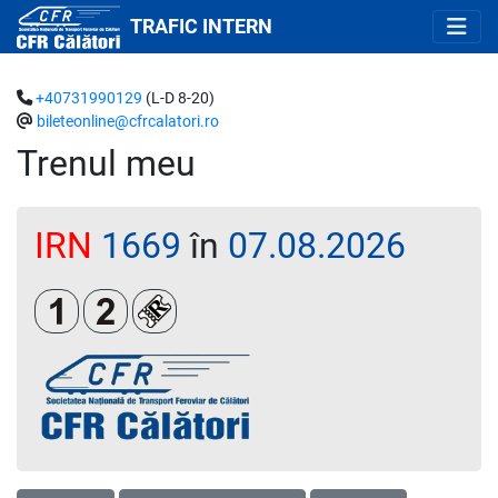
TRAFIC INTERN
+40731990129
(L-D 8-20)
bileteonline@cfrcalatori.ro
Trenul meu
IRN
1669
în
07.08.2026
Clasa 1
Clasa a 2-a
Loc rezervat (biletul se emite obligatoriu 