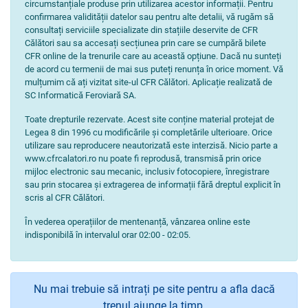
circumstanțiale produse prin utilizarea acestor informații. Pentru
confirmarea validității datelor sau pentru alte detalii, vă rugăm să
consultați serviciile specializate din stațiile deservite de CFR
Călători sau sa accesați secțiunea prin care se cumpără bilete
CFR online de la trenurile care au această opțiune. Dacă nu sunteți
de acord cu termenii de mai sus puteți renunța în orice moment. Vă
mulțumim că ați vizitat site-ul CFR Călători. Aplicație realizată de
SC Informatică Feroviară SA.
Toate drepturile rezervate. Acest site conține material protejat de
Legea 8 din 1996 cu modificările și completările ulterioare. Orice
utilizare sau reproducere neautorizată este interzisă. Nicio parte a
www.cfrcalatori.ro nu poate fi reprodusă, transmisă prin orice
mijloc electronic sau mecanic, inclusiv fotocopiere, înregistrare
sau prin stocarea și extragerea de informații fără dreptul explicit în
scris al CFR Călători.
În vederea operațiilor de mentenanță, vânzarea online este
indisponibilă în intervalul orar 02:00 - 02:05.
Nu mai trebuie să intrați pe site pentru a afla dacă
trenul ajunge la timp.