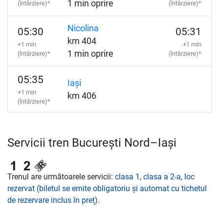
1 min oprire
(întârziere)*
(întârziere)*
Nicolina
05:30
05:31
km 404
+1 min
+1 min
1 min oprire
(întârziere)*
(întârziere)*
05:35
Iași
+1 min
km 406
(întârziere)*
Servicii tren București Nord–Iași
Trenul are următoarele servicii:
clasa 1
,
clasa a 2-a
,
loc
rezervat (biletul se emite obligatoriu și automat cu tichetul
de rezervare inclus în preț)
.