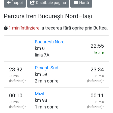
Înapoi
Distribuie pagina
Hartă
Parcurs tren București Nord–Iași
1 min întârziere
la trecerea fără oprire prin Buftea.
București Nord
22:55
km 0
la timp
linia 7A
Ploiești Sud
23:32
23:34
km 59
+1 min
+1 min
2 min oprire
(întârziere)*
(întârziere)*
Mizil
00:10
00:11
km 93
+1 min
+1 min
1 min oprire
(întârziere)*
(întârziere)*