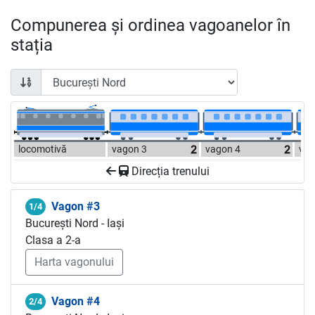
Compunerea și ordinea vagoanelor în
stația
locomotivă
vagon 3
vagon 4
vag
Direcția trenului
Vagon #3
1/4
București Nord - Iași
Clasa a 2-a
Harta vagonului
Vagon #4
2/4