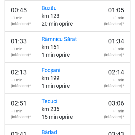
Buzău
00:45
01:05
km 128
+1 min
+1 min
20 min oprire
(întârziere)*
(întârziere)*
Râmnicu Sărat
01:33
01:34
km 161
+1 min
+1 min
1 min oprire
(întârziere)*
(întârziere)*
Focșani
02:13
02:14
km 199
+1 min
+1 min
1 min oprire
(întârziere)*
(întârziere)*
Tecuci
02:51
03:06
km 236
+1 min
+1 min
15 min oprire
(întârziere)*
(întârziere)*
Bârlad
03:41
03:43