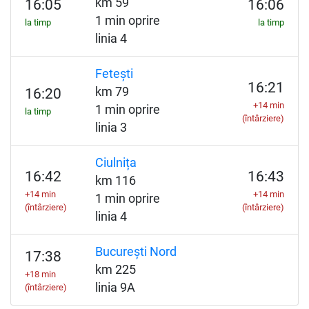
km 59
16:05
16:06
1 min oprire
la timp
la timp
linia 4
Fetești
16:21
km 79
16:20
+14 min
1 min oprire
la timp
(întârziere)
linia 3
Ciulnița
16:42
16:43
km 116
+14 min
+14 min
1 min oprire
(întârziere)
(întârziere)
linia 4
București Nord
17:38
km 225
+18 min
linia 9A
(întârziere)