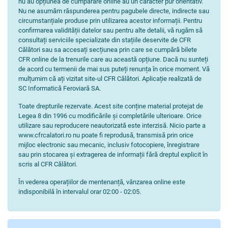
nu au opțiunea de cumpărare online au un caracter pur orientativ.
Nu ne asumăm răspunderea pentru pagubele directe, indirecte sau
circumstanțiale produse prin utilizarea acestor informații. Pentru
confirmarea validității datelor sau pentru alte detalii, vă rugăm să
consultați serviciile specializate din stațiile deservite de CFR
Călători sau sa accesați secțiunea prin care se cumpără bilete
CFR online de la trenurile care au această opțiune. Dacă nu sunteți
de acord cu termenii de mai sus puteți renunța în orice moment. Vă
mulțumim că ați vizitat site-ul CFR Călători. Aplicație realizată de
SC Informatică Feroviară SA.
Toate drepturile rezervate. Acest site conține material protejat de
Legea 8 din 1996 cu modificările și completările ulterioare. Orice
utilizare sau reproducere neautorizată este interzisă. Nicio parte a
www.cfrcalatori.ro nu poate fi reprodusă, transmisă prin orice
mijloc electronic sau mecanic, inclusiv fotocopiere, înregistrare
sau prin stocarea și extragerea de informații fără dreptul explicit în
scris al CFR Călători.
În vederea operațiilor de mentenanță, vânzarea online este
indisponibilă în intervalul orar 02:00 - 02:05.