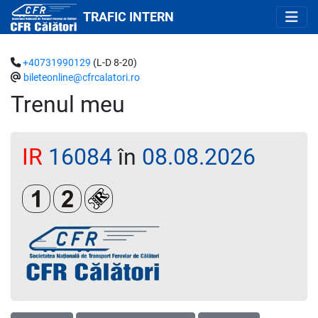
TRAFIC INTERN
+40731990129
(L-D 8-20)
bileteonline@cfrcalatori.ro
Trenul meu
IR
16084
în
08.08.2026
Clasa 1
Clasa a 2-a
Loc rezervat (biletul se emite obligatoriu 