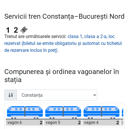
Servicii tren Constanța–București Nord
Trenul are următoarele servicii:
clasa 1
,
clasa a 2-a
,
loc
rezervat (biletul se emite obligatoriu și automat cu tichetul
de rezervare inclus în preț)
.
Compunerea și ordinea vagoanelor în
stația
vagon 6
vagon 5
vagon 4
vag