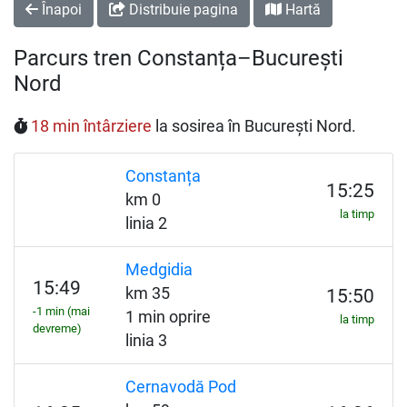
Înapoi
Distribuie pagina
Hartă
Parcurs tren Constanța–București
Nord
18 min întârziere
la sosirea în București Nord.
Constanța
15:25
km 0
la timp
linia 2
Medgidia
15:49
km 35
15:50
-1 min (mai
1 min oprire
la timp
devreme)
linia 3
Cernavodă Pod