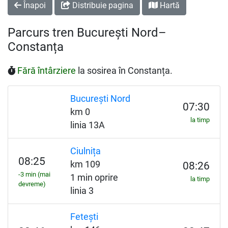
Înapoi
Distribuie pagina
Hartă
Parcurs tren București Nord–
Constanța
Fără întârziere
la sosirea în Constanța.
București Nord
07:30
km 0
la timp
linia 13A
Ciulnița
08:25
km 109
08:26
-3 min (mai
1 min oprire
la timp
devreme)
linia 3
Fetești