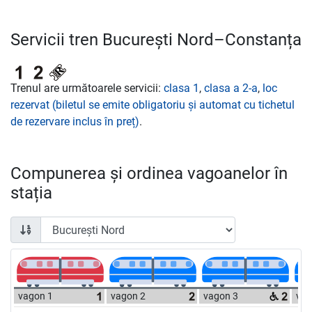
Servicii tren București Nord–Constanța
Trenul are următoarele servicii:
clasa 1
,
clasa a 2-a
,
loc
rezervat (biletul se emite obligatoriu și automat cu tichetul
de rezervare inclus în preț)
.
Compunerea și ordinea vagoanelor în
stația
vagon 1
vagon 2
vagon 3
vag