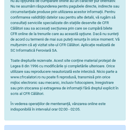
nu au opțiunea de cumpărare online au un caracter pur orientativ.
Nu ne asumăm răspunderea pentru pagubele directe, indirecte sau
circumstanțiale produse prin utilizarea acestor informații. Pentru
confirmarea validității datelor sau pentru alte detalii, vă rugăm să
consultați serviciile specializate din stațiile deservite de CFR
Călători sau sa accesați secțiunea prin care se cumpără bilete
CFR online de la trenurile care au această opțiune. Dacă nu sunteți
de acord cu termenii de mai sus puteți renunța în orice moment. Vă
mulțumim că ați vizitat site-ul CFR Călători. Aplicație realizată de
SC Informatică Feroviară SA.
Toate drepturile rezervate. Acest site conține material protejat de
Legea 8 din 1996 cu modificările și completările ulterioare. Orice
utilizare sau reproducere neautorizată este interzisă. Nicio parte a
www.cfrcalatori.ro nu poate fi reprodusă, transmisă prin orice
mijloc electronic sau mecanic, inclusiv fotocopiere, înregistrare
sau prin stocarea și extragerea de informații fără dreptul explicit în
scris al CFR Călători.
În vederea operațiilor de mentenanță, vânzarea online este
indisponibilă în intervalul orar 02:00 - 02:05.