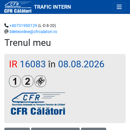
TRAFIC INTERN
+40731990129
(L-D 8-20)
bileteonline@cfrcalatori.ro
Trenul meu
IR
16083
în
08.08.2026
Clasa 1
Clasa a 2-a
Loc rezervat (biletul se emite obligatoriu 