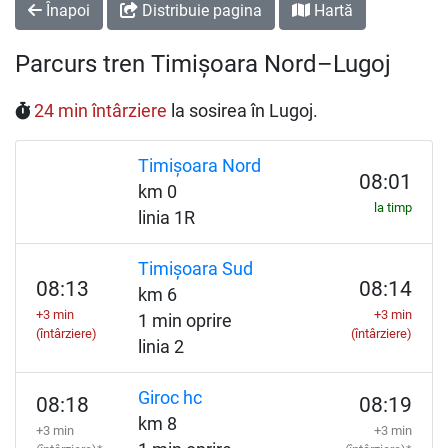
Înapoi
Distribuie pagina
Hartă
Parcurs tren Timișoara Nord–Lugoj
24 min întârziere
la sosirea în Lugoj.
Timișoara Nord
08:01
km 0
la timp
linia 1R
Timișoara Sud
08:13
08:14
km 6
+3 min
+3 min
1 min oprire
(întârziere)
(întârziere)
linia 2
Giroc hc
08:18
08:19
km 8
+3 min
+3 min