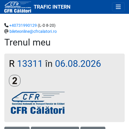
TRAFIC INTERN
+40731990129
(L-D 8-20)
bileteonline@cfrcalatori.ro
Trenul meu
R
13311
în
06.08.2026
Clasa a 2-a