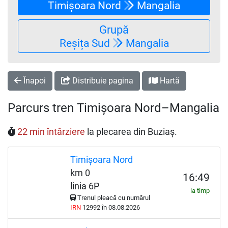
Timișoara Nord
Mangalia
Grupă
Reșița Sud
Mangalia
Înapoi
Distribuie pagina
Hartă
Parcurs tren Timișoara Nord–Mangalia
22 min întârziere
la plecarea din Buziaș.
Timișoara Nord
km 0
16:49
linia 6P
la timp
Trenul pleacă cu numărul
IRN
12992 în 08.08.2026