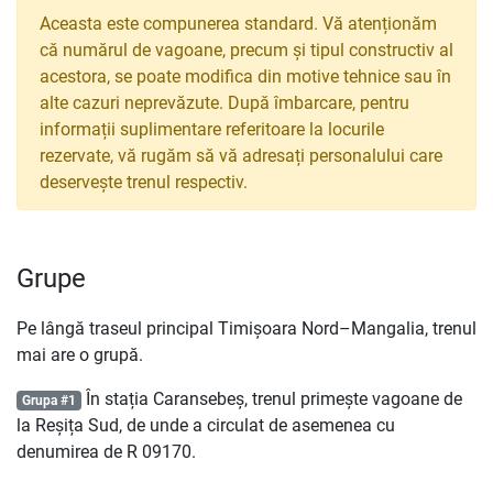
Aceasta este compunerea standard. Vă atenționăm
că numărul de vagoane, precum și tipul constructiv al
acestora, se poate modifica din motive tehnice sau în
alte cazuri neprevăzute. După îmbarcare, pentru
informații suplimentare referitoare la locurile
rezervate, vă rugăm să vă adresați personalului care
deservește trenul respectiv.
Grupe
Pe lângă traseul principal Timișoara Nord–Mangalia, trenul
mai are o grupă.
În stația Caransebeș, trenul primește vagoane de
Grupa #1
la Reșița Sud, de unde a circulat de asemenea cu
denumirea de
R
09170.