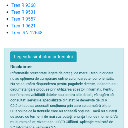
Tren R 9368
Tren R 9531
Tren R 9557
Tren R 9621
Tren IRN 12648
Legenda simbolurilor trenului
Disclaimer
Informațiile prezentate legate de preț și de mersul trenurilor care
nu au opțiunea de cumpărare online au un caracter pur orientativ.
Nu ne asumăm răspunderea pentru pagubele directe, indirecte sau
circumstanțiale produse prin utilizarea acestor informații. Pentru
confirmarea validității datelor sau pentru alte detalii, vă rugăm să
consultați serviciile specializate din stațiile deservite de CFR
Călători sau sa accesați secțiunea prin care se cumpără bilete
CFR online de la trenurile care au această opțiune. Dacă nu sunteți
de acord cu termenii de mai sus puteți renunța în orice moment. Vă
mulțumim că ați vizitat site-ul CFR Călători. Aplicație realizată de
SC Informatică Feroviară SA.