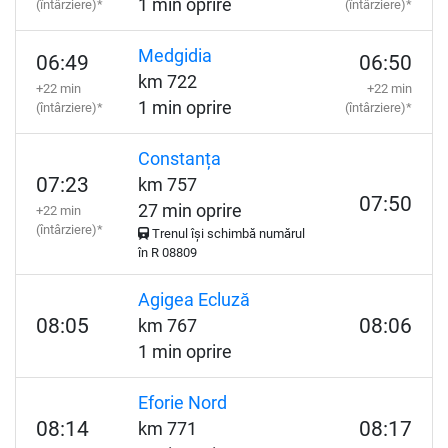
1 min oprire
(întârziere)*
(întârziere)*
Medgidia
06:49
06:50
km 722
+22 min
+22 min
1 min oprire
(întârziere)*
(întârziere)*
Constanța
07:23
km 757
07:50
27 min oprire
+22 min
(întârziere)*
Trenul își schimbă numărul
în
R
08809
Agigea Ecluză
08:05
08:06
km 767
1 min oprire
Eforie Nord
08:14
08:17
km 771