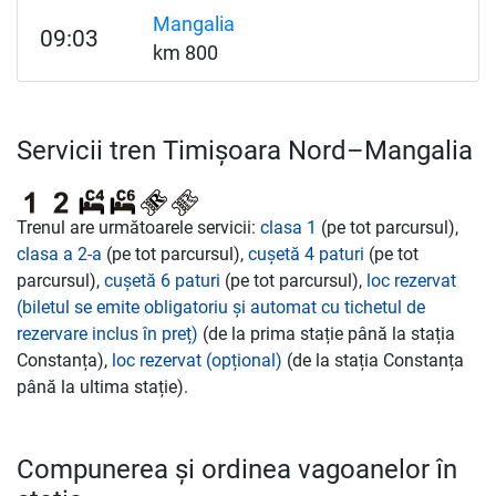
Mangalia
09:03
km 800
Servicii tren Timișoara Nord–Mangalia
Trenul are următoarele servicii:
clasa 1
(pe tot parcursul),
clasa a 2-a
(pe tot parcursul),
cușetă 4 paturi
(pe tot
parcursul),
cușetă 6 paturi
(pe tot parcursul),
loc rezervat
(biletul se emite obligatoriu și automat cu tichetul de
rezervare inclus în preț)
(de la prima stație până la stația
Constanța),
loc rezervat (opțional)
(de la stația Constanța
până la ultima stație).
Compunerea și ordinea vagoanelor în