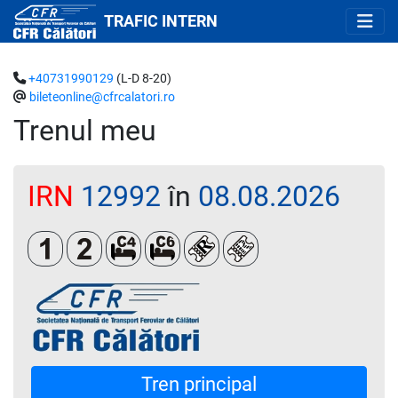
TRAFIC INTERN
+40731990129
(L-D 8-20)
bileteonline@cfrcalatori.ro
Trenul meu
IRN
12992
în
08.08.2026
Clasa 1
Clasa a 2-a
Cușetă 4 paturi
Cușetă 6 paturi
Loc rezervat (biletul se emit
Loc rezervat (opțional
Tren principal