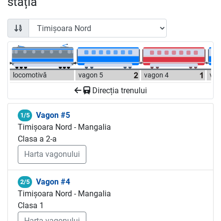
stația
locomotivă
vagon 5
vagon 4
vag
Direcția trenului
Vagon #5
1/5
Timișoara Nord - Mangalia
Clasa a 2-a
Harta vagonului
Vagon #4
2/5
Timișoara Nord - Mangalia
Clasa 1
Harta vagonului