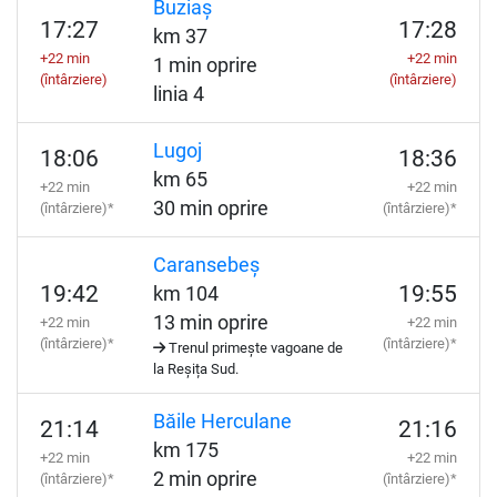
Buziaș
17:27
17:28
km 37
+22 min
+22 min
1 min oprire
(întârziere)
(întârziere)
linia 4
Lugoj
18:06
18:36
km 65
+22 min
+22 min
30 min oprire
(întârziere)*
(întârziere)*
Caransebeș
19:42
19:55
km 104
13 min oprire
+22 min
+22 min
(întârziere)*
(întârziere)*
Trenul primește vagoane de
la Reșița Sud.
Băile Herculane
21:14
21:16
km 175
+22 min
+22 min
2 min oprire
(întârziere)*
(întârziere)*