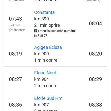
Constanța
07:43
km 890
08:04
21 min oprire
+24 min
(întârziere)*
Trenul își schimbă numărul
în
R
8807
Agigea Ecluză
08:19
08:20
km 900
1 min oprire
Eforie Nord
08:27
08:29
km 904
2 min oprire
Eforie Sud Hm
08:36
08:38
km 907