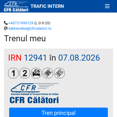
TRAFIC INTERN
+40731990129
(L-D 8-20)
bileteonline@cfrcalatori.ro
Trenul meu
IRN
12941
în
07.08.2026
Clasa 1
Clasa a 2-a
Cușetă 6 paturi
Loc rezervat (biletul se emite oblig
Loc rezervat (opțional)
Tren principal