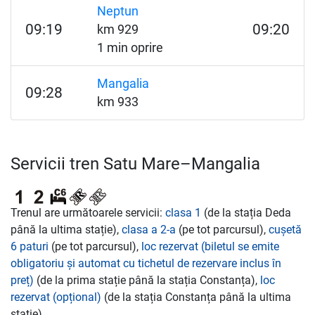
Neptun
09:19
09:20
km 929
1 min oprire
Mangalia
09:28
km 933
Servicii tren Satu Mare–Mangalia
Trenul are următoarele servicii:
clasa 1
(de la stația Deda
până la ultima stație),
clasa a 2-a
(pe tot parcursul),
cușetă
6 paturi
(pe tot parcursul),
loc rezervat (biletul se emite
obligatoriu și automat cu tichetul de rezervare inclus în
preț)
(de la prima stație până la stația Constanța),
loc
rezervat (opțional)
(de la stația Constanța până la ultima
stație).