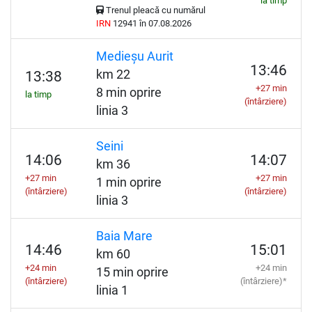
la timp
Trenul pleacă cu numărul
IRN
12941 în 07.08.2026
Medieșu Aurit
13:46
km 22
13:38
+27 min
8 min oprire
la timp
(întârziere)
linia 3
Seini
14:06
14:07
km 36
+27 min
+27 min
1 min oprire
(întârziere)
(întârziere)
linia 3
Baia Mare
14:46
15:01
km 60
+24 min
+24 min
15 min oprire
(întârziere)
(întârziere)*
linia 1