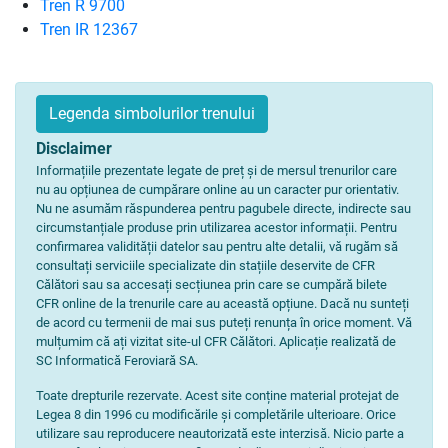
Tren R 9700
Tren IR 12367
Legenda simbolurilor trenului
Disclaimer
Informațiile prezentate legate de preț și de mersul trenurilor care
nu au opțiunea de cumpărare online au un caracter pur orientativ.
Nu ne asumăm răspunderea pentru pagubele directe, indirecte sau
circumstanțiale produse prin utilizarea acestor informații. Pentru
confirmarea validității datelor sau pentru alte detalii, vă rugăm să
consultați serviciile specializate din stațiile deservite de CFR
Călători sau sa accesați secțiunea prin care se cumpără bilete
CFR online de la trenurile care au această opțiune. Dacă nu sunteți
de acord cu termenii de mai sus puteți renunța în orice moment. Vă
mulțumim că ați vizitat site-ul CFR Călători. Aplicație realizată de
SC Informatică Feroviară SA.
Toate drepturile rezervate. Acest site conține material protejat de
Legea 8 din 1996 cu modificările și completările ulterioare. Orice
utilizare sau reproducere neautorizată este interzisă. Nicio parte a