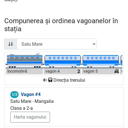
Compunerea și ordinea vagoanelor în
stația
locomotivă
vagon 4
vagon 5
vag
Direcția trenului
Vagon #4
1/3
Satu Mare - Mangalia
Clasa a 2-a
Harta vagonului