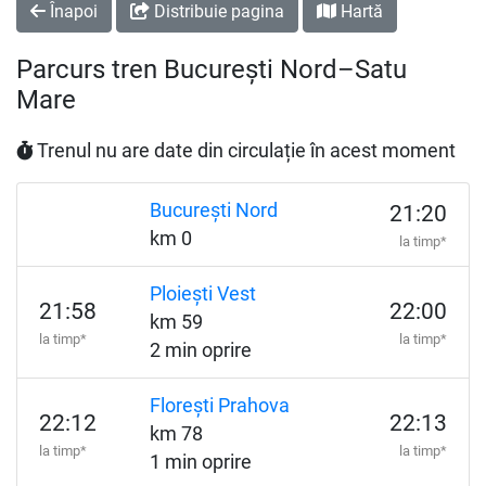
Înapoi
Distribuie pagina
Hartă
Parcurs tren București Nord–Satu
Mare
Trenul nu are date din circulație în acest moment
București Nord
21:20
km 0
la timp*
Ploiești Vest
21:58
22:00
km 59
la timp*
la timp*
2 min oprire
Florești Prahova
22:12
22:13
km 78
la timp*
la timp*
1 min oprire