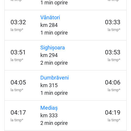
1 min oprire
Vânători
03:32
03:33
km 284
la timp*
la timp*
1 min oprire
Sighișoara
03:51
03:53
km 294
la timp*
la timp*
2 min oprire
Dumbrăveni
04:05
04:06
km 315
la timp*
la timp*
1 min oprire
Mediaș
04:17
04:19
km 333
la timp*
la timp*
2 min oprire