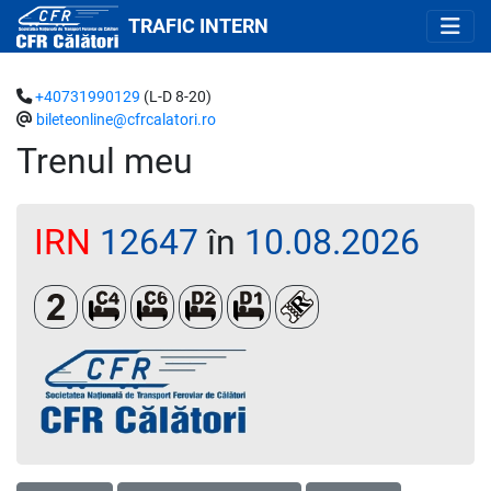
TRAFIC INTERN
+40731990129
(L-D 8-20)
bileteonline@cfrcalatori.ro
Trenul meu
IRN
12647
în
10.08.2026
Clasa a 2-a
Cușetă 4 paturi
Cușetă 6 paturi
Dormit 2 paturi
Dormit single
Loc rezervat (biletul s