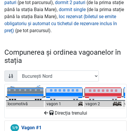
paturi
(pe tot parcursul),
dormit 2 paturi
(de la prima stație
până la stația Baia Mare),
dormit single
(de la prima stație
până la stația Baia Mare),
loc rezervat (biletul se emite
obligatoriu și automat cu tichetul de rezervare inclus în
preț)
(pe tot parcursul).
Compunerea și ordinea vagoanelor în
stația
locomotivă
vagon 1
vagon 2
vag
Direcția trenului
Vagon #1
1/9