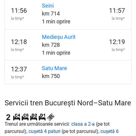
Seini
11:56
11:57
km 714
la timp*
la timp*
1 min oprire
Medieșu Aurit
12:18
12:19
km 728
la timp*
la timp*
1 min oprire
Satu Mare
12:37
km 750
la timp*
Servicii tren București Nord–Satu Mare
Trenul are următoarele servicii:
clasa a 2-a
(pe tot
parcursul),
cușetă 4 paturi
(pe tot parcursul),
cușetă 6