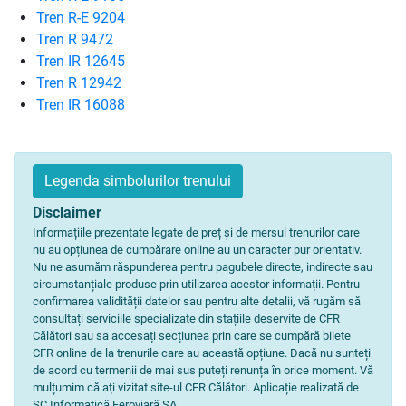
Tren R-E 9204
Tren R 9472
Tren IR 12645
Tren R 12942
Tren IR 16088
Legenda simbolurilor trenului
Disclaimer
Informațiile prezentate legate de preț și de mersul trenurilor care
nu au opțiunea de cumpărare online au un caracter pur orientativ.
Nu ne asumăm răspunderea pentru pagubele directe, indirecte sau
circumstanțiale produse prin utilizarea acestor informații. Pentru
confirmarea validității datelor sau pentru alte detalii, vă rugăm să
consultați serviciile specializate din stațiile deservite de CFR
Călători sau sa accesați secțiunea prin care se cumpără bilete
CFR online de la trenurile care au această opțiune. Dacă nu sunteți
de acord cu termenii de mai sus puteți renunța în orice moment. Vă
mulțumim că ați vizitat site-ul CFR Călători. Aplicație realizată de
SC Informatică Feroviară SA.