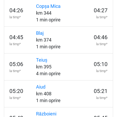
Copșa Mica
04:26
04:27
km 344
la timp*
la timp*
1 min oprire
Blaj
04:45
04:46
km 374
la timp*
la timp*
1 min oprire
Teiuș
05:06
05:10
km 395
la timp*
la timp*
4 min oprire
Aiud
05:20
05:21
km 408
la timp*
la timp*
1 min oprire
Războieni