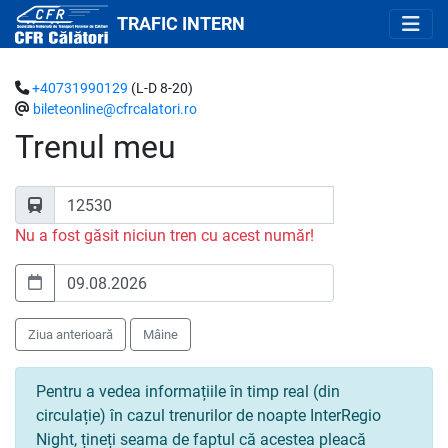
TRAFIC INTERN
+40731990129
(L-D 8-20)
bileteonline@cfrcalatori.ro
Trenul meu
Nu a fost găsit niciun tren cu acest număr!
Ziua anterioară
Mâine
Pentru a vedea informațiile în timp real (din
circulație) în cazul trenurilor de noapte InterRegio
Night, țineți seama de faptul că acestea pleacă