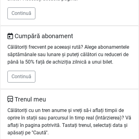
Continuă
Cumpără abonament
Călătoriți frecvent pe aceeași rută? Alege abonamentele
săptămânale sau lunare și puteți călători cu reduceri de
până la 50% față de achiziția zilnică a unui bilet.
Continuă
Trenul meu
Călătoriți cu un tren anume și vreți să-i aflați timpii de
oprire în stații sau parcursul în timp real (întârzierea)? Vă
aflați în pagina potrivită. Tastați trenul, selectați data și
apăsați pe "Caută".