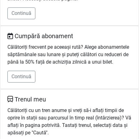
Continuă
Cumpără abonament
Călătoriți frecvent pe aceeași rută? Alege abonamentele
săptămânale sau lunare și puteți călători cu reduceri de
până la 50% față de achiziția zilnică a unui bilet.
Continuă
Trenul meu
Călătoriți cu un tren anume și vreți să-i aflați timpii de
oprire în stații sau parcursul în timp real (întârzierea)? Vă
aflați în pagina potrivită. Tastați trenul, selectați data și
apăsați pe "Caută".