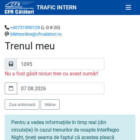
TRAFIC INTERN
+40731990129
(L-D 8-20)
bileteonline@cfrcalatori.ro
Trenul meu
Nu a fost găsit niciun tren cu acest număr!
Ziua anterioară
Mâine
Pentru a vedea informațiile în timp real (din
circulație) în cazul trenurilor de noapte InterRegio
Night, țineți seama de faptul că acestea pleacă