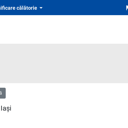
ificare călătorie
ă
Iași