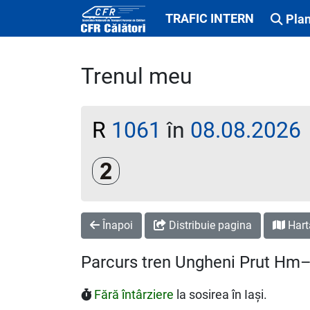
TRAFIC INTERN
Plan
Trenul meu
R
1061
în
08.08.2026
Clasa a 2-a
Înapoi
Distribuie pagina
Hart
Parcurs tren Ungheni Prut Hm–
Fără întârziere
la sosirea în Iași.