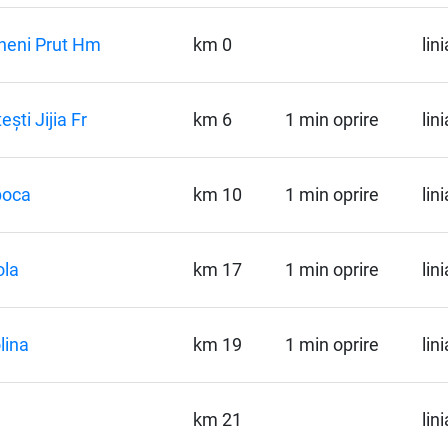
heni Prut Hm
km 0
lin
ești Jijia Fr
km 6
1 min oprire
lin
boca
km 10
1 min oprire
lin
ola
km 17
1 min oprire
lin
lina
km 19
1 min oprire
lin
km 21
lin