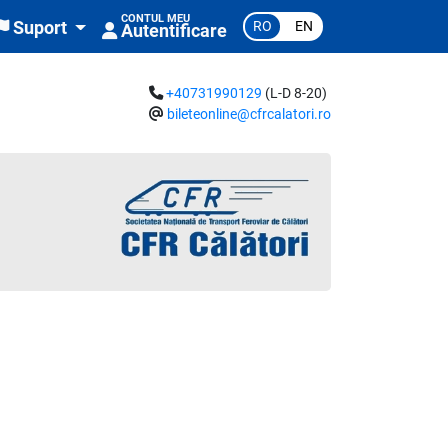
CONTUL MEU
RO
EN
Suport
Autentificare
+40731990129
(L-D 8-20)
bileteonline@cfrcalatori.ro