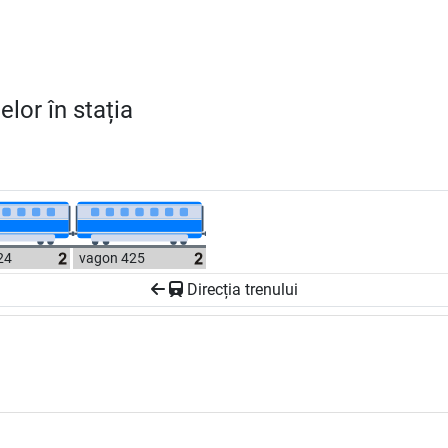
lor în stația
24
vagon 425
Direcția trenului