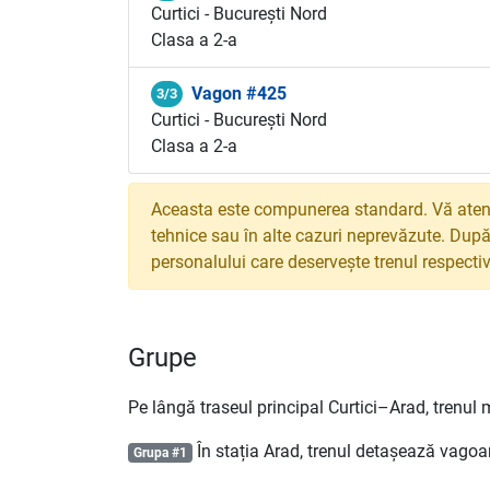
Curtici - București Nord
Clasa a 2-a
Vagon #425
3/3
Curtici - București Nord
Clasa a 2-a
Aceasta este compunerea standard. Vă atenț
tehnice sau în alte cazuri neprevăzute. După
personalului care deservește trenul respectiv
Grupe
Pe lângă traseul principal Curtici–Arad, trenul 
În stația Arad, trenul detașează vago
Grupa #1