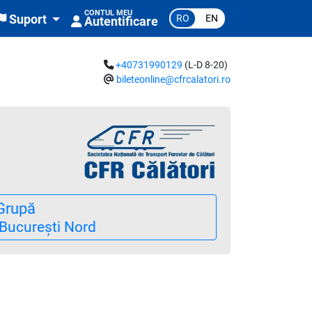
CONTUL MEU
RO
EN
Suport
Autentificare
+40731990129
(L-D 8-20)
bileteonline@cfrcalatori.ro
Grupă
București Nord