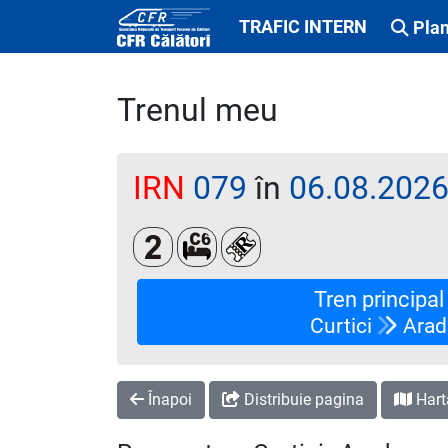
TRAFIC INTERN
Plan
Trenul meu
IRN
079
în
06.08.202
Clasa a 2-a
Cușetă 6 paturi
Loc rezervat (biletul se emi
Tren principal
Curtici
Arad
Înapoi
Distribuie pagina
Hart