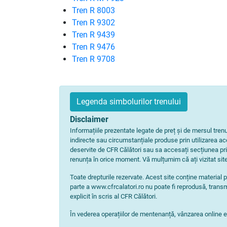
Tren R 8003
Tren R 9302
Tren R 9439
Tren R 9476
Tren R 9708
Legenda simbolurilor trenului
Disclaimer
Informațiile prezentate legate de preț și de mersul tre
indirecte sau circumstanțiale produse prin utilizarea aces
deservite de CFR Călători sau sa accesați secțiunea pri
renunța în orice moment. Vă mulțumim că ați vizitat site
Toate drepturile rezervate. Acest site conține material p
parte a www.cfrcalatori.ro nu poate fi reprodusă, transm
explicit în scris al CFR Călători.
În vederea operațiilor de mentenanță, vânzarea online est