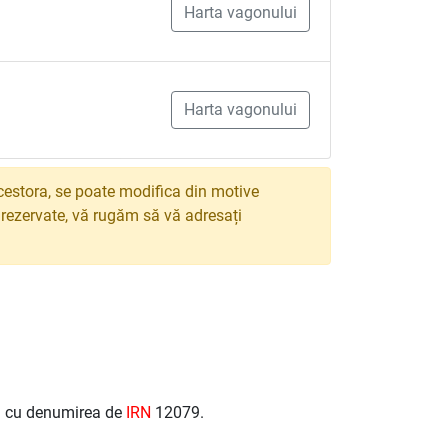
Harta vagonului
Harta vagonului
estora, se poate modifica din motive
e rezervate, vă rugăm să vă adresați
ea cu denumirea de
IRN
12079.