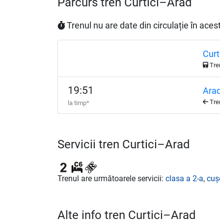
Parcurs tren Curtici–Arad
Trenul nu are date din circulație în ac
Curt
Tre
19:51
Ara
Tren
la timp*
Servicii tren Curtici–Arad
Trenul are următoarele servicii:
clasa a 2-a
,
cuș
Alte info tren Curtici–Arad