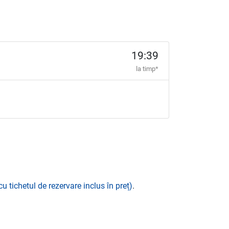
19:39
la timp*
cu tichetul de rezervare inclus în preț)
.