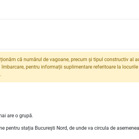
ionăm că numărul de vagoane, precum și tipul constructiv al ac
 îmbarcare, pentru informații suplimentare referitoare la locuril
.
mai are o grupă.
ane pentru stația București Nord, de unde va circula de asemen