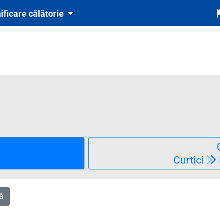
ificare călătorie
6
te obligatoriu și automat cu tichetul de rezervare inclus în preț)
Curtici
ă