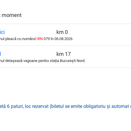
est moment
ici
km 0
nul pleacă cu numărul
IRN
079 în 06.08.2026
d
km 17
ul detașează vagoane pentru stația București Nord.
etă 6 paturi
,
loc rezervat (biletul se emite obligatoriu și automat 