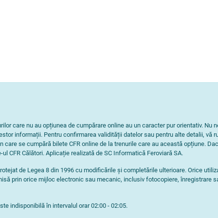
nurilor care nu au opțiunea de cumpărare online au un caracter pur orientativ. 
tor informații. Pentru confirmarea validității datelor sau pentru alte detalii, vă r
n care se cumpără bilete CFR online de la trenurile care au această opțiune. Dac
-ul CFR Călători. Aplicație realizată de SC Informatică Feroviară SA.
rotejat de Legea 8 din 1996 cu modificările și completările ulterioare. Orice utili
isă prin orice mijloc electronic sau mecanic, inclusiv fotocopiere, înregistrare s
e indisponibilă în intervalul orar 02:00 - 02:05.