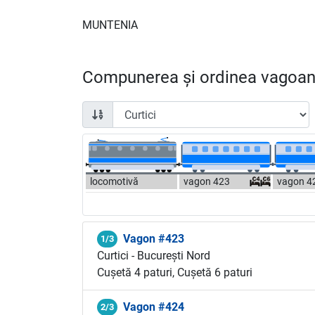
MUNTENIA
Compunerea și ordinea vagoane
locomotivă
vagon 423
vagon 4
Vagon #423
1/3
Curtici - București Nord
Cușetă 4 paturi, Cușetă 6 paturi
Vagon #424
2/3