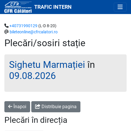
TRAFIC INTERN
+40731990129
(L-D 8-20)
bileteonline@cfrcalatori.ro
Plecări/sosiri stație
Sighetu Marmației
în
09.08.2026
Înapoi
Distribuie pagina
Plecări în direcția