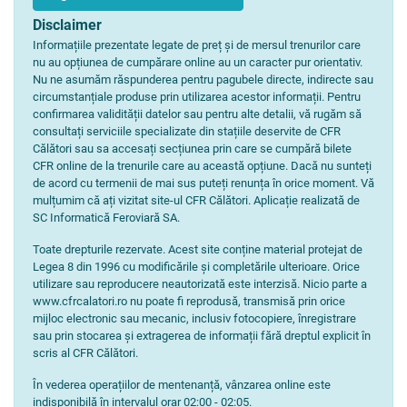
Disclaimer
Informațiile prezentate legate de preț și de mersul trenurilor care
nu au opțiunea de cumpărare online au un caracter pur orientativ.
Nu ne asumăm răspunderea pentru pagubele directe, indirecte sau
circumstanțiale produse prin utilizarea acestor informații. Pentru
confirmarea validității datelor sau pentru alte detalii, vă rugăm să
consultați serviciile specializate din stațiile deservite de CFR
Călători sau sa accesați secțiunea prin care se cumpără bilete
CFR online de la trenurile care au această opțiune. Dacă nu sunteți
de acord cu termenii de mai sus puteți renunța în orice moment. Vă
mulțumim că ați vizitat site-ul CFR Călători. Aplicație realizată de
SC Informatică Feroviară SA.
Toate drepturile rezervate. Acest site conține material protejat de
Legea 8 din 1996 cu modificările și completările ulterioare. Orice
utilizare sau reproducere neautorizată este interzisă. Nicio parte a
www.cfrcalatori.ro nu poate fi reprodusă, transmisă prin orice
mijloc electronic sau mecanic, inclusiv fotocopiere, înregistrare
sau prin stocarea și extragerea de informații fără dreptul explicit în
scris al CFR Călători.
În vederea operațiilor de mentenanță, vânzarea online este
indisponibilă în intervalul orar 02:00 - 02:05.