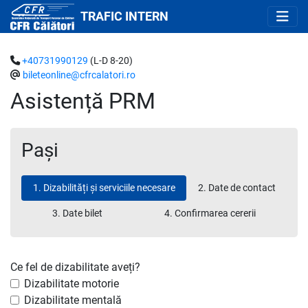
TRAFIC INTERN
+40731990129
(L-D 8-20)
bileteonline@cfrcalatori.ro
Asistență PRM
Pași
1. Dizabilități și serviciile necesare
2. Date de contact
3. Date bilet
4. Confirmarea cererii
Ce fel de dizabilitate aveți?
Dizabilitate motorie
Dizabilitate mentală